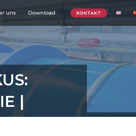
er uns
Download
KONTAKT
US:
E |