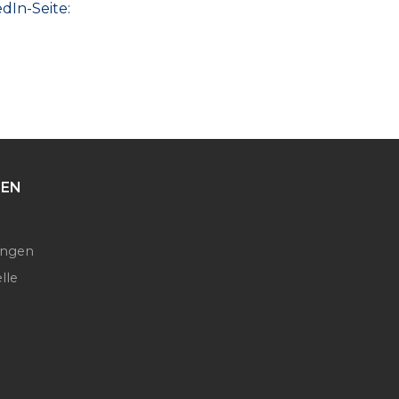
dIn-Seite:
EN
ngen
lle
n