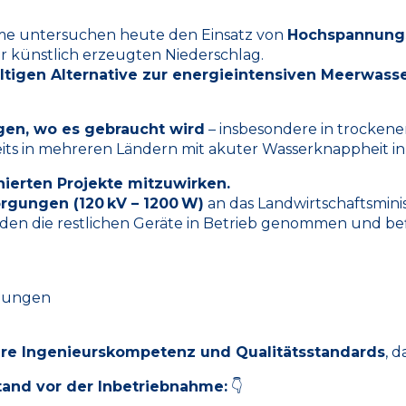
e untersuchen heute den Einsatz von
Hochspannung
r künstlich erzeugten Niederschlag.
ltigen Alternative zur energieintensiven Meerwass
ugen, wo es gebraucht wird
– insbesondere in trocken
its in mehreren Ländern mit akuter Wasserknappheit i
onierten Projekte mitzuwirken.
gungen (120 kV – 1200 W)
an das Landwirtschaftsminis
rden die restlichen Geräte in Betrieb genommen und be
ngungen
ere Ingenieurskompetenz und Qualitätsstandards
, 
tand vor der Inbetriebnahme:
👇