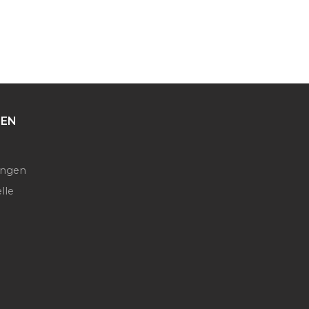
EN
ngen
lle
n