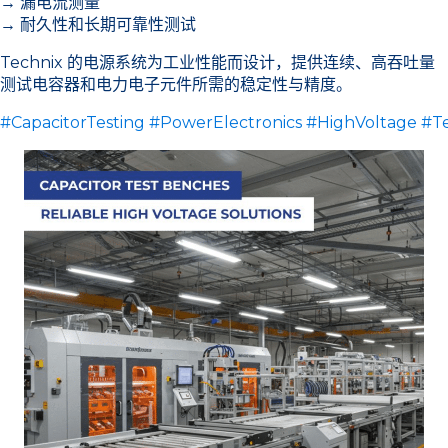
→ 漏电流测量
→ 耐久性和长期可靠性测试
Technix 的电源系统为工业性能而设计，提供连续、高吞吐量
测试电容器和电力电子元件所需的稳定性与精度。
#CapacitorTesting
#PowerElectronics
#HighVoltage
#T