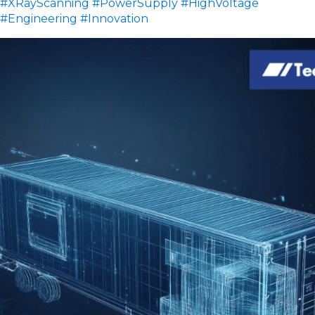
#XRayScanning
#PowerSupply
#HighVoltage
#Engineering
#Innovation